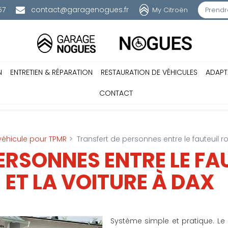
57
contact@garagenogues.fr
My Citroën
Prendr
N
ENTRETIEN & RÉPARATION
RESTAURATION DE VÉHICULES
ADAPT
CONTACT
véhicule pour TPMR
Transfert de personnes entre le fauteuil ro
ERSONNES ENTRE LE FA
ET LA VOITURE À DAX
Système simple et pratique. Le 