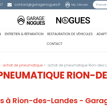
57
contact@garagenogues.fr
My Citroën
Prendr
N
ENTRETIEN & RÉPARATION
RESTAURATION DE VÉHICULES
ADAPT
CONTACT
achat de pneumatique
achat de pneumatique Rion-des-
 PNEUMATIQUE RION-D
s à Rion-des-Landes - Gara