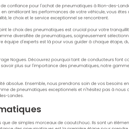
 de confiance pour l'achat de pneumatiques à Rion-des-Landes
tout en améliorant les performances de votre véhicule, vous êt
ité, le choix et le service exceptionnel se rencontrent.
le choix des pneumatiques est crucial pour votre tranquillité 
amme diversifiée de pneumatiques, soigneusement sélectionné
Notre équipe d'experts est là pour vous guider à chaque étape,
rage Nogues. Découvrez pourquoi tant de conducteurs font con
n savoir plus sur l'importance des pneumatiques, notre gamme 
riorité absolue. Ensemble, nous prendrons soin de vos besoins
mme de pneumatiques exceptionnels et n'hésitez pas à nous c
des-Landes.
umatiques
 que de simples morceaux de caoutchouc. Ils sont un élément es
tance des pneumatiques est la première étape pour prendre de