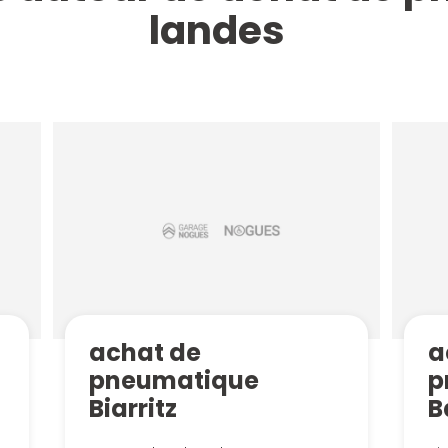
landes
achat de
a
pneumatique
p
Biarritz
B