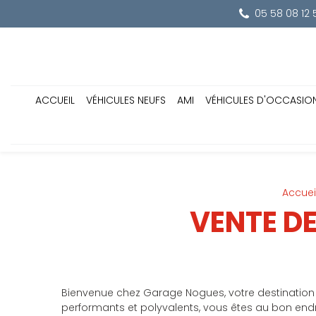
Panneau de gestion des cookies
05 58 08 12 
ACCUEIL
VÉHICULES NEUFS
AMI
VÉHICULES D'OCCASIO
Accuei
VENTE DE
Bienvenue chez Garage Nogues, votre destination ul
performants et polyvalents, vous êtes au bon end