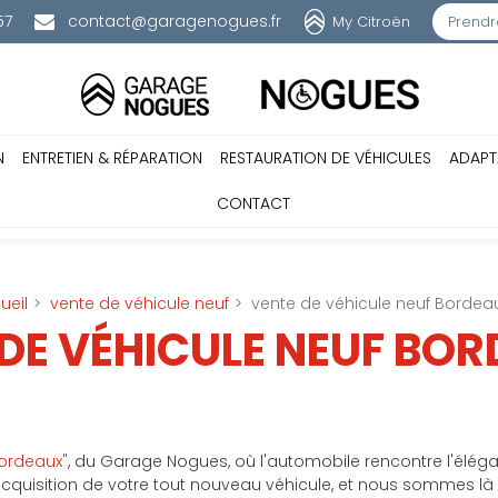
57
contact@garagenogues.fr
My Citroën
Prendr
N
ENTRETIEN & RÉPARATION
RESTAURATION DE VÉHICULES
ADAPT
CONTACT
ueil
vente de véhicule neuf
vente de véhicule neuf Bordea
DE VÉHICULE NEUF BO
Bordeaux"
, du Garage Nogues, où l'automobile rencontre l'élégan
acquisition de votre tout nouveau véhicule, et nous sommes l