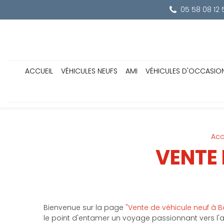
Panneau de gestion des cookies
05 58 08 12 
ACCUEIL
VÉHICULES NEUFS
AMI
VÉHICULES D'OCCASIO
Acc
VENTE 
Bienvenue sur la page
"Vente de véhicule neuf à 
le point d'entamer un voyage passionnant vers l'